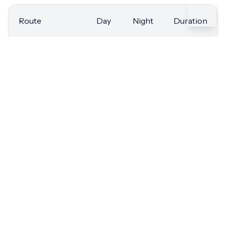
Route
Day
Night
Duration
Airport → Port
€50
€50
25 min
Airport →
€40
€42
22 min
Sants Station
Airport → City
€40
€42
25 min
Center